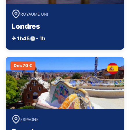
ROYAUME UNI
Londres
✈ 1h45
- 1h
Dès 70 €
ESPAGNE