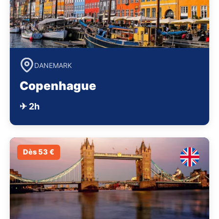
DANEMARK
Copenhague
✈ 2h
Dès 53 €