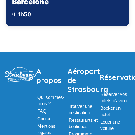
Barcelone
✈ 1h50
A
Aéroport
Réservati
propos
de
Strasbourg
Réserver vos
Qui sommes-
billets d’avion
nous ?
Trouver une
Booker un
FAQ
destination
hôtel
Contact
Restaurants et
Louer une
Mentions
boutiques
voiture
légales
Programme